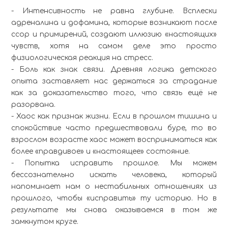
- Интенсивность не равна глубине. Всплески
адреналина и дофамина, которые возникают после
ссор и примирений, создают иллюзию «настоящих»
чувств, хотя на самом деле это просто
физиологическая реакция на стресс.
- Боль как знак связи. Древняя логика детского
опыта заставляет нас держаться за страдание
как за доказательство того, что связь ещё не
разорвана.
- Хаос как признак жизни. Если в прошлом тишина и
спокойствие часто предшествовали буре, то во
взрослом возрасте хаос может восприниматься как
более «правдивое» и «настоящее» состояние.
- Попытка исправить прошлое. Мы можем
бессознательно искать человека, который
напоминает нам о нестабильных отношениях из
прошлого, чтобы «исправить» ту историю. Но в
результате мы снова оказываемся в том же
замкнутом круге.