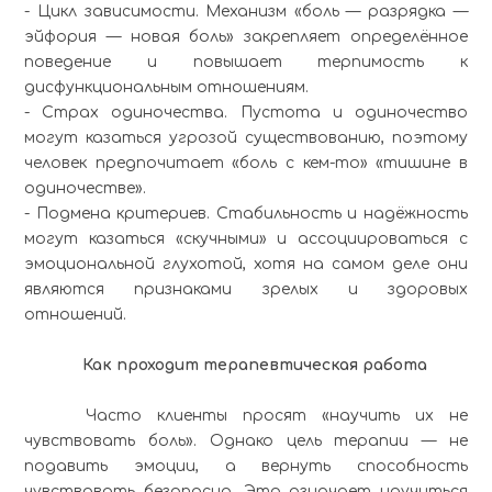
- Цикл зависимости. Механизм «боль — разрядка —
эйфория — новая боль» закрепляет определённое
поведение и повышает терпимость к
дисфункциональным отношениям.
- Страх одиночества. Пустота и одиночество
могут казаться угрозой существованию, поэтому
человек предпочитает «боль с кем-то» «тишине в
одиночестве».
- Подмена критериев. Стабильность и надёжность
могут казаться «скучными» и ассоциироваться с
эмоциональной глухотой, хотя на самом деле они
являются признаками зрелых и здоровых
отношений.
Как проходит терапевтическая работа
Часто клиенты просят «научить их не
чувствовать боль». Однако цель терапии — не
подавить эмоции, а вернуть способность
чувствовать безопасно. Это означает научиться