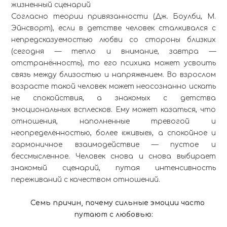
жизненный сценарий
Согласно теории привязанности (Дж. Боулби, М.
Эйнсворт), если в детстве человек сталкивался с
непредсказуемостью любви со стороны близких
(сегодня — тепло и внимание, завтра —
отстранённость), то его психика может усвоить
связь между близостью и напряжением. Во взрослом
возрасте такой человек может неосознанно искать
не спокойствия, а знакомых с детства
эмоциональных всплесков. Ему может казаться, что
отношения, наполненные тревогой и
неопределённостью, более «живые», а спокойное и
гармоничное взаимодействие — пустое и
бессмысленное. Человек снова и снова выбирает
знакомый сценарий, путая интенсивность
переживаний с качеством отношений.
Семь причин, почему сильные эмоции часто
путают с любовью: